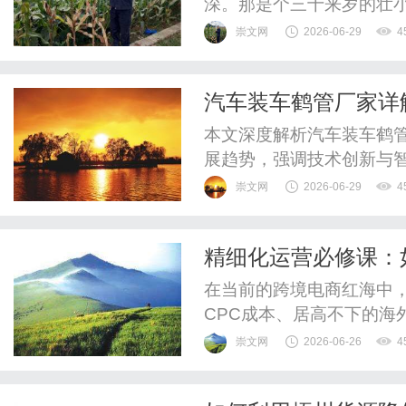
深。那是个三十来岁的壮
被这怪病折磨得不成样子
崇文网
2026-06-29
4
就是觉得这脑袋里不清净
子一天天过，这响声非但
汽车装车鹤管厂家详
到了晚上躺床上，那声音吵
本文深度解析汽车装车鹤
展趋势，强调技术创新与
崇文网
2026-06-29
4
精细化运营必修课：
利润？
在当前的跨境电商红海中
CPC成本、居高不下的海
家在前端绞尽脑汁地优化Li
崇文网
2026-06-26
4
却在资金回国的最后一步—
白白亏掉了。精细化运营