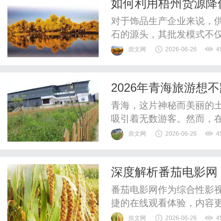
如何利用梧州货源降
出的绝对掌控。而亚马逊收款
对于饰品生产企业来说，
石的源头，其批发模式不
解。一、减少中间商的流
崇文网
2026-06-26
4
购，这中间加价幅度至少在
你能享受到第一手的工厂
2026年青海旅游想
在原材料价格波动中保持极
过！
青海，这片神秘而美丽的
吸引着无数游客。然而，
阱。接下来，就让我们一
崇文网
2026-06-26
4
完美的青海之旅。一、避开
行社常常推出低价旅游团
深度解析番茄电影网
店和隐形消费。据相关调查显
番茄电影网作为综合性影
捷的在线观看体验，内容
跃。
崇文网
2026-06-26
4