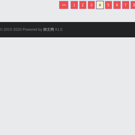
业高效的物流解决方案，特别
<<
1
2
3
4
5
6
7
DHL快递合作伙伴。作为东台
© 2015-2020 Powered by
崇文网
X1.0