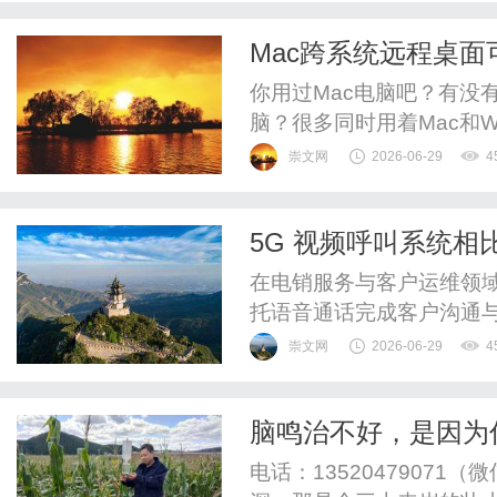
Mac跨系统远程桌
你用过Mac电脑吧？有没有
脑？很多同时用着Mac和W
尴尬：想远程调取工作电脑
崇文网
2026-06-29
4
件，结果发现Mac自带的功
5G 视频呼叫系统
在电销服务与客户运维领
托语音通话完成客户沟通
信技术迭代，纯语音沟通
崇文网
2026-06-29
4
务场景。依托5G通信技
限，融入可视化、多媒体
脑鸣治不好，是因为
的升级需求。不少企业处于
方，专攻髓海失养，
电话：1352047907