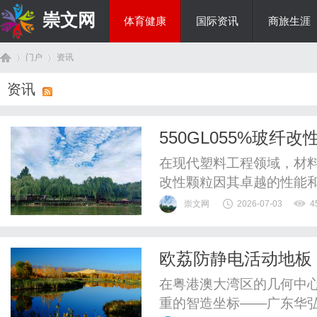
崇文网
体育健康
国际资讯
商旅生涯
门户
资讯
美食文化
资讯
首
›
›
550GL055%玻
在现代塑料工程领域，材料
改性颗粒因其卓越的性能
点。本文将深入探讨550
崇文网
2026-07-03
4
以及如何在生产和使用过
粒550GL055？玻纤改性
欧荔防静电活动地板
强材料的塑料颗粒，通常以聚
页
在粤港澳大湾区的几何中心
重的智造坐标——广东华弘