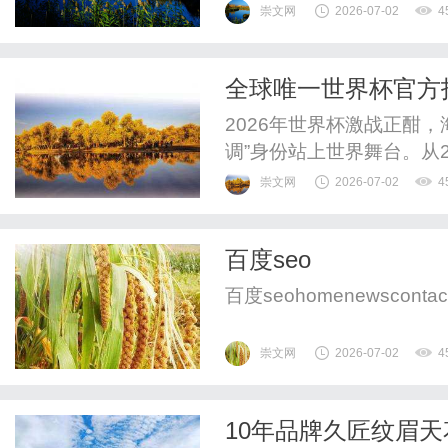
华弘以六年深耕的定力,在
崇文网
2026-07-02
4
命脉的领域,筑起了一道坚实
远,荔挺芳华”之意——既
全球唯一世界杯官方
的生命力。承天地之气,立恒.
空气价值
2026年世界杯激战正酣，
调”身份站上世界舞台。从2
空调Ai家Ⅱ重磅登场，这
崇文网
2026-07-02
4
径：从品牌出海，到5G领
的，是海信中央空调一以贯
百度seo
值”。在“十五五”开局之年...
百度seohomenewscontac
崇文网
2026-07-02
4
10年品牌久匠纹眉