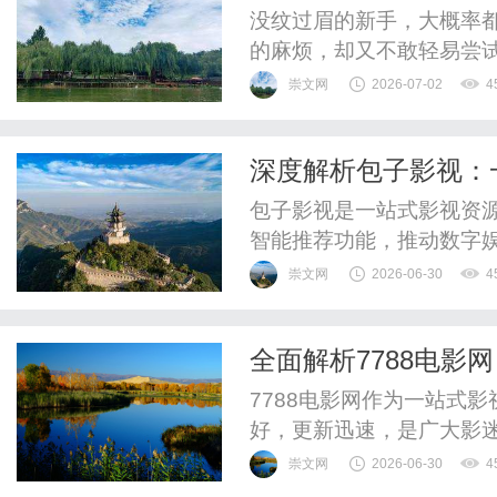
效果自然免费补色闭
没纹过眉的新手，大概率
的麻烦，却又不敢轻易尝试
眉”、怕劣质色料伤肤、
崇文网
2026-07-02
4
纹眉行业水真的很深，小
割。作为亲身做过全网功
深度解析包子影视：
己的避坑经验，拆解新手选
包子影视是一站式影视资
智能推荐功能，推动数字
崇文网
2026-06-30
4
全面解析7788电影
7788电影网作为一站式
好，更新迅速，是广大影
崇文网
2026-06-30
4