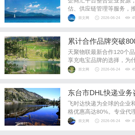
企商汇平台整合企业资源
估、供应链管理等服务，
崇文网
2026-06-24
4
累计合作品牌突破80
择，为什么都出于这
天聚物联最新合作120个
享充电宝品牌的选择，为
━━━━━━━━━━━
崇文网
2026-06-24
4
━━━━文|桔领者品牌观
九，它来自天聚物联。这
东台市DHL快递业务
最新合作品牌名单——新增
至...
飞时达快递为全球的企业
格优惠高达80%。专业代理
递、UPS国际快递、EM
崇文网
2026-06-24
4
运水陆路业务。飞时达快