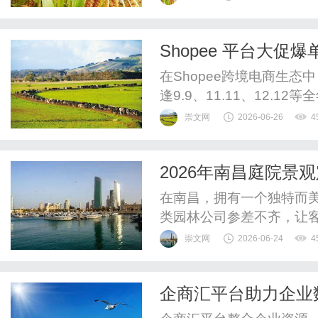
Shopee 平台大
流周转？
在Shopee跨境电商生态
逢9.9、11.11、12.
东南亚当地的社媒热点，
崇文网
2026-06-26
4
求。这种高爆发力虽然令
场大考。爆单意味着卖家
2026年南昌庭院
以及海外仓仓储费。如果资金
出新高度！
在南昌，拥有一个独特而
类园林公司参差不齐，让
时感到无从下手。今天，
崇文网
2026-06-24
4
森合园林有限公司，它能
条一体化服务，一站式解
企商汇平台助力企业
往往会面临多个环节衔接不