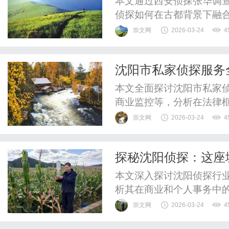
本文通过西安侦探张华调
侦探如何在古都背景下融
了西安侦探的日常工作、
崇文网
2026-03-24
4
会正义中的独特角色，突
义。
沈阳市私家侦探服务
本文全面探讨沈阳市私家
商业监控等，分析在法律
实际应用效果与潜在风险
崇文网
2026-03-24
4
化趋势，旨在帮助公众理
探秘沈阳侦探：这座
本文深入探讨沈阳侦探行
析其在商业和个人事务中
科技应用带来的变革，以
崇文网
2026-03-24
4
形守护者对沈阳社会稳定