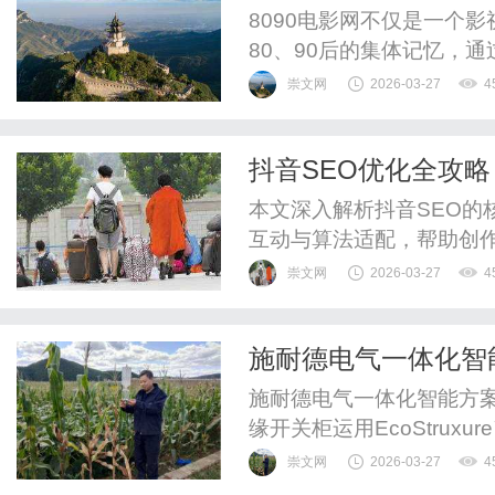
8090电影网不仅是一个
80、90后的集体记忆，
持续焕发活力。
崇文网
2026-03-27
4
抖音SEO优化全攻
曝光与转化
本文深入解析抖音SEO的
互动与算法适配，帮助创
曝光与高效转化。
崇文网
2026-03-27
4
施耐德电气一体化智
施耐德电气一体化智能方案
缘开关柜运用EcoStruxur
DCS系统控制回路中的典
崇文网
2026-03-27
4
化摒弃过去过于依赖“老师