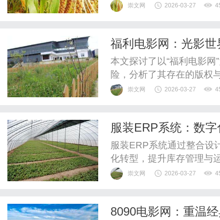
与社会的重要纽带，默默
崇文网
2026-03-27
4
福利电影网：光影世
本文探讨了以“福利电影网
险，分析了其存在的版权
看影视内容，以支持产业
崇文网
2026-03-27
4
服装ERP系统：数
服装ERP系统通过整合设
化转型，提升库存管理与运
决策，成为时尚行业应对
崇文网
2026-03-27
4
8090电影网：重温