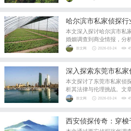
哈尔滨市私家侦探行
色与挑战
本文深入探讨哈尔滨市私
婚姻调查到商业情报，分
的未来趋势，强调合规与
崇文网
2026-03-24
4
深入探索东莞市私家
本文探讨了东莞市私家侦
析其法律与伦理挑战。文
私争议，呼吁规范化发展
崇文网
2026-03-24
4
西安侦探传奇：穿梭