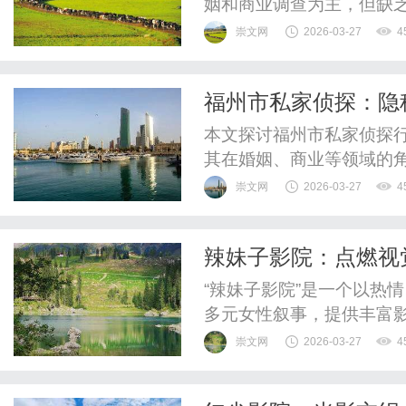
姻和商业调查为主，但缺
并遵循合法手段，未来可
崇文网
2026-03-27
4
福州市私家侦探：隐
本文探讨福州市私家侦探
其在婚姻、商业等领域的
展望行业科技化趋势。
崇文网
2026-03-27
4
辣妹子影院：点燃视
“辣妹子影院”是一个以热
多元女性叙事，提供丰富
成为连接观众与优质作品
崇文网
2026-03-27
4