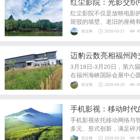
红尘影院：光影交织
红尘影院不仅是放映电影
斑驳的墙壁、老旧的座椅
在技术至上的时代，它固
崇文网
2026-03-27
4
见生活的镜子。
迈豹云数亮相福州跨交
金全球
3月18日-3月20日，第
在福州海峡国际会展中心圆
电商新生态”为主题，吸
崇文网
2026-03-25
4
业者等专业观众前来打卡
同仁开展充分交流，现场
手机影视：移动时代
开门红作为亚马逊大中华区官
手机影视依托移动网络与
多元、形式创新，满足碎
将与AR/VR等技术结合
崇文网
2026-03-24
4