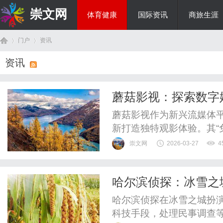
崇文网
体育健康
国际资讯
商旅生涯
门户
资讯
美食文化
资讯
首
›
›
蘑菇影视：探索数字
蘑菇影视作为新兴流媒体
新打造独特观影体验。其“
产业多元化发展，正成为
崇文网
2026-03-27
4
哈尔滨侦探：冰雪之
页
哈尔滨侦探在冰雪之城扮
科技手段，处理民事调查