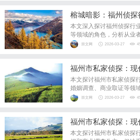
创新增加红外温度检测探头
榕城暗影：福州侦探
多有效数据——...
本文深入探讨福州侦探行
等领域的角色，分析从业
战，展现这个隐秘职业在
崇文网
2026-03-27
4
福州市私家侦探：现
析
本文探讨福州市私家侦探
婚姻调查、商业取证等领
术发展下的行业未来。
崇文网
2026-03-27
4
福州市私家侦探：现
本文探讨福州市私家侦探