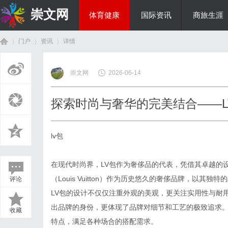
崇文网
体育健康
国际资讯
商旅生涯
门户
资讯
详情
美食文化
崇文网
2026-06-14
首
›
›
›
探索时尚与奢华的完美结合——L
lv包
在现代时尚界，LV包作为奢侈品的代表，凭借其卓越的
（Louis Vuitton）作为历史悠久的奢侈品牌，以
评论
页
LV包的设计不仅仅注重外观的美观，更关注实用性与耐用性。
出品牌的身份，更体现了品牌对细节和工艺的极致追求。
收藏
特点，满足各种场合的搭配需求。