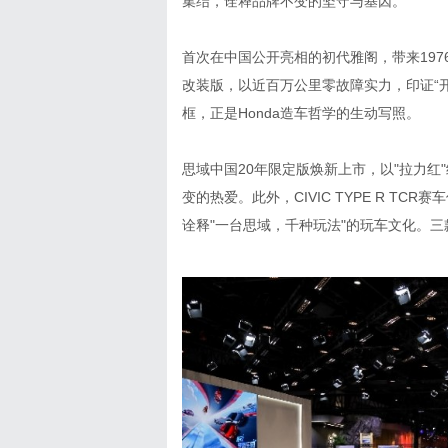
集结，诠释品牌不变的坚守与基因。
首次在中国公开亮相的初代雅阁，带来19
改装版，以近百万公里零故障实力，印证“
框，正是Honda造车哲学的生动写照。
思域中国20年限定版焕新上市，以"拉力
变的热爱。此外，CIVIC TYPE R T
诠释"一台思域，千种玩法"的玩车文化。三