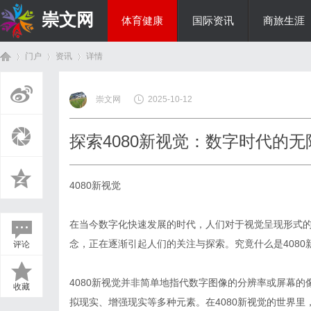
崇文网
体育健康
国际资讯
商旅生涯
门户
资讯
详情
美食文化
崇文网
2025-10-12
首
›
›
›
探索4080新视觉：数字时代的无
4080新视觉
在当今数字化快速发展的时代，人们对于视觉呈现形式的
念，正在逐渐引起人们的关注与探索。究竟什么是408
评论
页
4080新视觉并非简单地指代数字图像的分辨率或屏幕
收藏
拟现实、增强现实等多种元素。在4080新视觉的世界