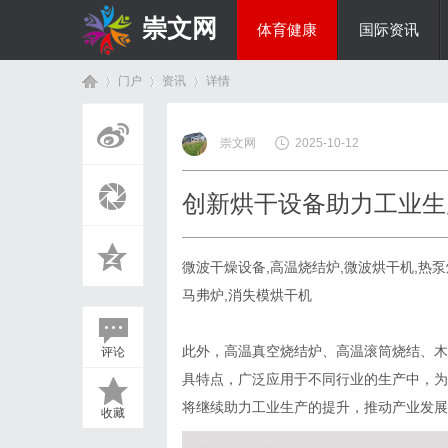
崇文网
体育健康
国际资讯
门户
资讯
详情
美食文化
崇文网
2025-10-12
首
›
›
›
创新烘干设备助力工业生
微波干燥设备,高温烧结炉,微波烘干机,热
马弗炉,消失模烘干机
此外，高温真空烧结炉、高温滚筒烧结、木
评论
页
具特点，广泛应用于不同行业的生产中，为
将继续助力工业生产的提升，推动产业发展
收藏