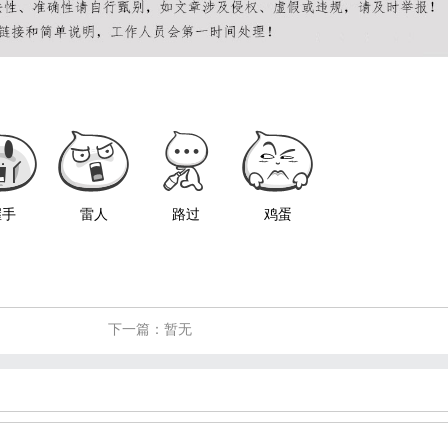
握手
雷人
路过
鸡蛋
下一篇：暂无