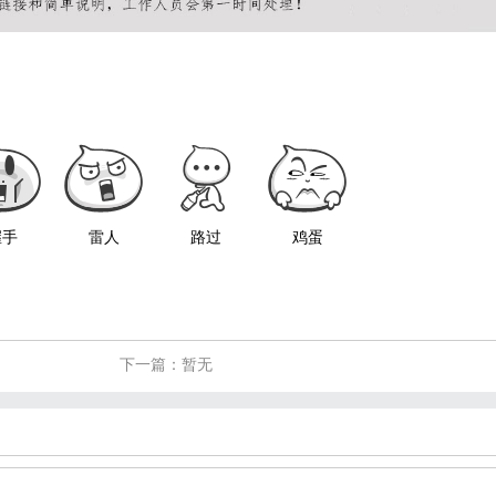
握手
雷人
路过
鸡蛋
下一篇：暂无