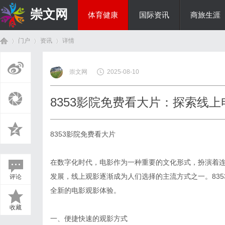
崇文网
体育健康
国际资讯
商旅生涯
门户
资讯
详情
美食文化
崇文网
2025-08-10
首
›
›
›
8353影院免费看大片：探索线
8353影院免费看大片
在数字化时代，电影作为一种重要的文化形式，扮演着
发展，线上观影逐渐成为人们选择的主流方式之一。83
评论
页
全新的电影观影体验。
收藏
一、便捷快速的观影方式