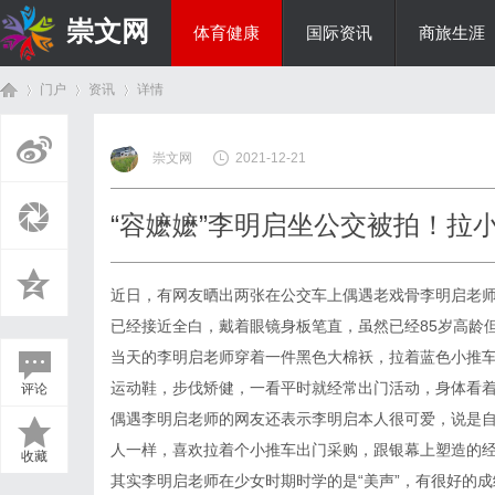
崇文网
体育健康
国际资讯
商旅生涯
门户
资讯
详情
美食文化
崇文网
2021-12-21
首
›
›
›
“容嬷嬷”李明启坐公交被拍！拉
近日，有网友晒出两张在公交车上偶遇老戏骨李明启老
已经接近全白，戴着眼镜身板笔直，虽然已经85岁高龄
当天的李明启老师穿着一件黑色大棉袄，拉着蓝色小推
运动鞋，步伐矫健，一看平时就经常出门活动，身体看
评论
页
偶遇李明启老师的网友还表示李明启本人很可爱，说是
人一样，喜欢拉着个小推车出门采购，跟银幕上塑造的经
收藏
其实李明启老师在少女时期时学的是“美声”，有很好的